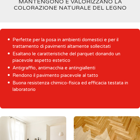
MANTENGONO E VALORIZZANO LA
COLORAZIONE NATURALE DEL LEGNO
Perfette per la posa in ambienti domestici e per il
trattamento di pavimenti altamente sollecitati
Esaltano le caratteristiche del parquet donando un
piacevole aspetto estetico
Antigraffio, antimacchia e antingiallenti
Rendono il pavimento piacevole al tatto
Buona resistenza chimico-fisica ed efficacia testata in
laboratorio