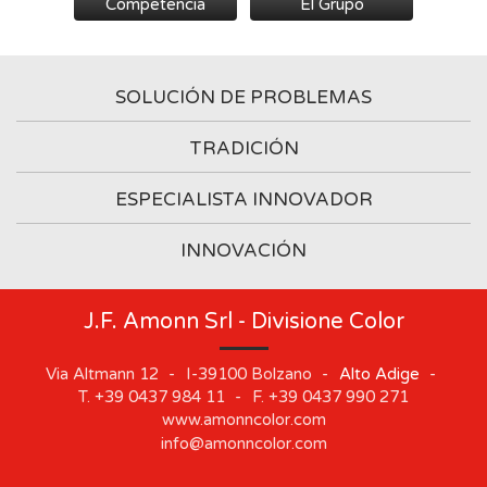
Competencia
El Grupo
SOLUCIÓN DE PROBLEMAS
TRADICIÓN
ESPECIALISTA INNOVADOR
INNOVACIÓN
J.F. Amonn Srl - Divisione Color
Via Altmann 12
-
I-39100
Bolzano
-
Alto Adige
-
T.
+39 0437 984 11
-
F.
+39 0437 990 271
www.amonncolor.com
info@amonncolor.com