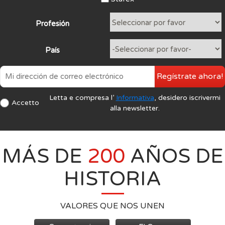
Profesión
País
Regístrate ahora!
Letta e compresa l’
Informativa
, desidero iscrivermi
Accetto
alla newsletter.
MÁS DE
200
AÑOS DE
HISTORIA
VALORES QUE NOS UNEN