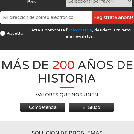
País
Regístrate ahora!
Letta e compresa l’
Informativa
, desidero iscrivermi
Accetto
alla newsletter.
MÁS DE
200
AÑOS DE
HISTORIA
VALORES QUE NOS UNEN
Competencia
El Grupo
SOLUCIÓN DE PROBLEMAS