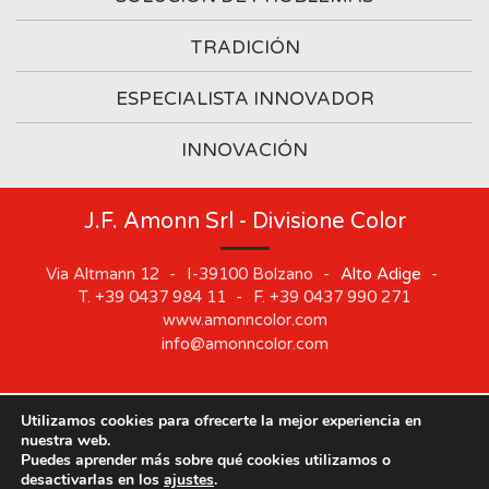
TRADICIÓN
ESPECIALISTA INNOVADOR
INNOVACIÓN
J.F. Amonn Srl - Divisione Color
Via Altmann 12
-
I-39100
Bolzano
-
Alto Adige
-
T.
+39 0437 984 11
-
F.
+39 0437 990 271
www.amonncolor.com
info@amonncolor.com
Utilizamos cookies para ofrecerte la mejor experiencia en
©
2019
J.F. AMONN Srl
.
Part. IVA 01373880218
.
Impressum
.
nuestra web.
Cookie
.
Privacy
.
Sitemap
.
Whistleblowing
Puedes aprender más sobre qué cookies utilizamos o
Nuestras sedes permanecerán cerradas del 10 de
desactivarlas en los
ajustes
.