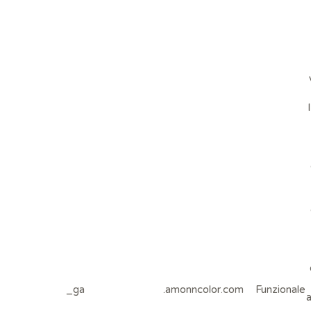
_ga
.amonncolor.com
Funzionale
a