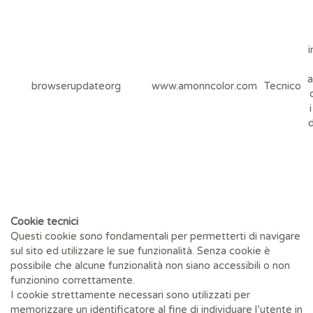
i
a
browserupdateorg
www.amonncolor.com
Tecnico
d
Cookie tecnici
Questi cookie sono fondamentali per permetterti di navigare
sul sito ed utilizzare le sue funzionalità. Senza cookie è
possibile che alcune funzionalità non siano accessibili o non
funzionino correttamente.
I cookie strettamente necessari sono utilizzati per
memorizzare un identificatore al fine di individuare l’utente in