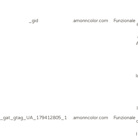
_gid
.amonncolor.com
Funzionale
A
l
_gat_gtag_UA_179412805_1
.amonncolor.com
Funzionale
d
I