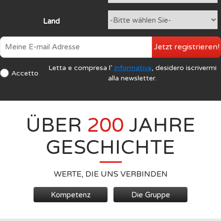
Land
Jetzt registrieren!
Letta e compresa l’
Informativa
, desidero iscrivermi
Accetto
alla newsletter.
ÜBER
200
JAHRE
GESCHICHTE
WERTE, DIE UNS VERBINDEN
Kompetenz
Die Gruppe