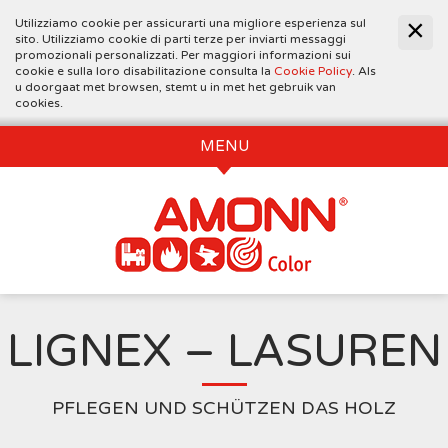
Utilizziamo cookie per assicurarti una migliore esperienza sul
sito. Utilizziamo cookie di parti terze per inviarti messaggi
promozionali personalizzati. Per maggiori informazioni sui
cookie e sulla loro disabilitazione consulta la
Cookie Policy
. Als
u doorgaat met browsen, stemt u in met het gebruik van
cookies.
MENU
LIGNEX – LASUREN
PFLEGEN UND SCHÜTZEN DAS HOLZ