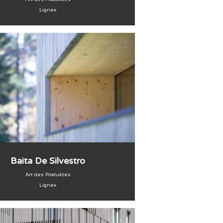
Lignex
Baita De Silvestro
Art des Produktes
Lignex