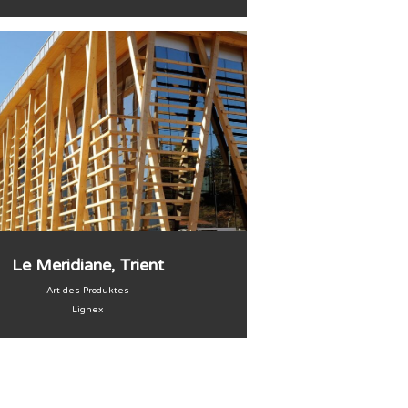
Le Meridiane, Trient
Art des Produktes
Lignex