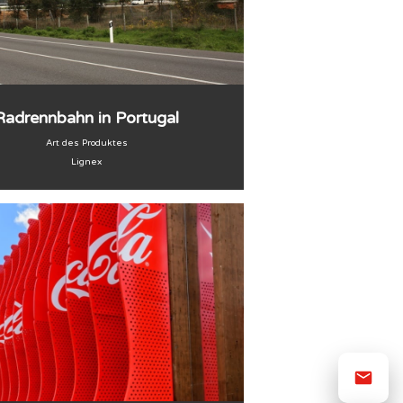
Radrennbahn in Portugal
Art des Produktes
Lignex