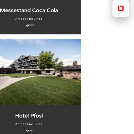
Messestand Coca Cola
Art des Produktes
Lignex
Hotel Pfösl
Art des Produktes
Lignex