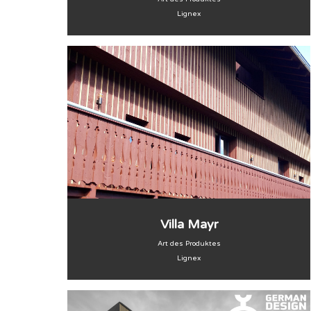
Lignex
Villa Mayr
Art des Produktes
Lignex