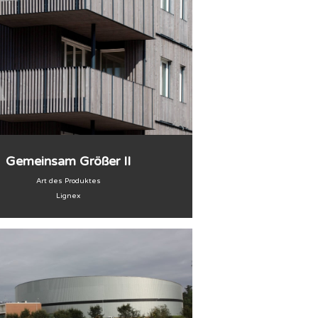
Gemeinsam Größer II
Art des Produktes
Lignex