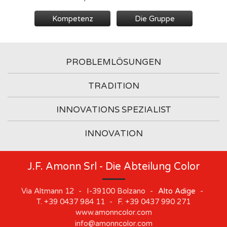
Kompetenz
Die Gruppe
PROBLEMLÖSUNGEN
TRADITION
INNOVATIONS SPEZIALIST
INNOVATION
J.F. Amonn Srl - Die Abteilung Color
Via Altmann 12
-
I-39100
Bolzano
-
Alto Adige
-
T.
+39 0437 984 11
-
F.
+39 0437 990 271
www.amonncolor.com
info@amonncolor.com