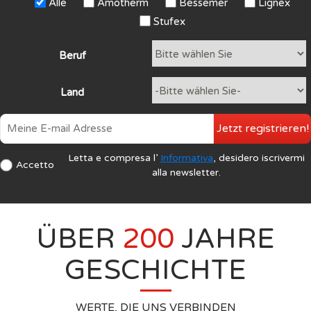
Alle
Amotherm
Bessemer
Lignex
Stufex
Beruf
Land
Jetzt registrieren!
Letta e compresa l’
Informativa
, desidero iscrivermi
Accetto
alla newsletter.
ÜBER
200
JAHRE
GESCHICHTE
WERTE, DIE UNS VERBINDEN