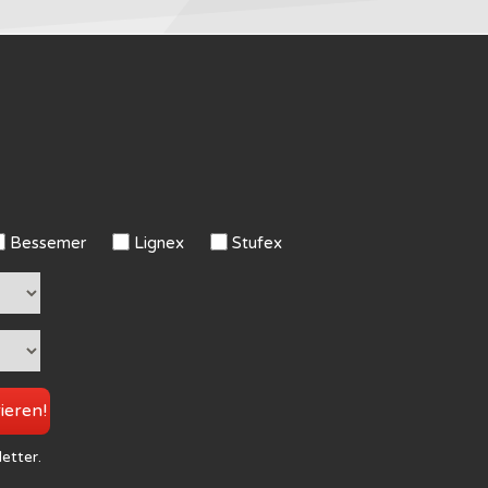
Bessemer
Lignex
Stufex
rieren!
letter.