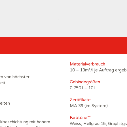
Materialverbrauch
10 – 13m²/l je Auftrag ergeb
lm von höchster
Gebindegrößen
eit
0,750 l – 10 l
Zertifikate
eiten
MA 39 (im System)
Farbtöne**
kbeschichtung mit hohem
Weiss, Hellgrau 15, Graphitgra