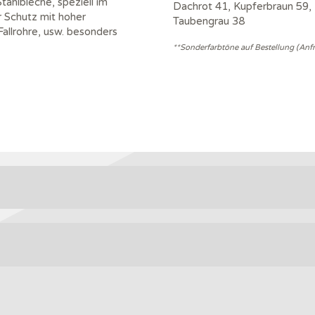
ahlbleche, speziell im
Dachrot 41, Kupferbraun 59, 
r Schutz mit hoher
Taubengrau 38
allrohre, usw. besonders
**Sonderfarbtöne auf Bestellung (Anf