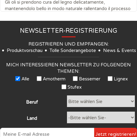
Gli oli si prendono cura del legno delicatamente,
mantenendolo bello in modo naturale rallentando il processo
di ingrigimento dovuto al sole e all’acqua. In ogni diversa
soluzione d’uso, il legno ha bisogno di essere trattato nel
tempo in modo adeguato, in base alla collocazione e al
NEWSLETTER-REGISTRIERUNG
grado di usura. In particolare, i mobili da giardino […]
REGISTRIEREN UND EMPFANGEN:
Weiterlesen
Produktvorschau
Tolle Sonderangebote
News & Events
MICH INTERESSIEREN NEWSLETTER ZU FOLGENDEN
THEMEN:
Alle
Amotherm
Bessemer
Lignex
Stufex
Beruf
Land
Jetzt registrieren!