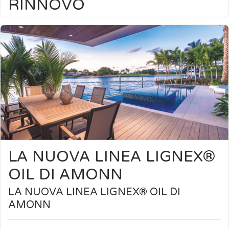
RINNOVO
L’ASSEVERAZIONE DI RINNOVO
Come si pongono le pitture intumescenti rispetto ai requisiti
di efficienza e funzionalità. Claudio Traverso – Direttore
Tecnico Amotherm L’impianto normativo cogente è
entrato nel pieno della sua operatività sia per gli indirizzi in
fase progettuale che durante la “working life” dell’edificio. Il
professionista antincendio sempre più spesso è chiamato a
ricoprire il ruolo […]
Weiterlesen
LA NUOVA LINEA LIGNEX®
OIL DI AMONN
LA NUOVA LINEA LIGNEX® OIL DI
AMONN