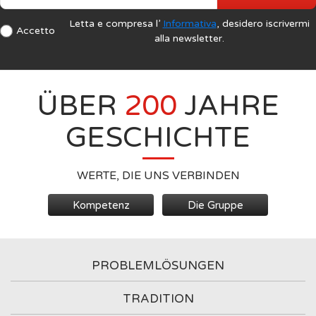
Letta e compresa l’
Informativa
, desidero iscrivermi
Accetto
alla newsletter.
ÜBER
200
JAHRE
GESCHICHTE
WERTE, DIE UNS VERBINDEN
Kompetenz
Die Gruppe
PROBLEMLÖSUNGEN
TRADITION