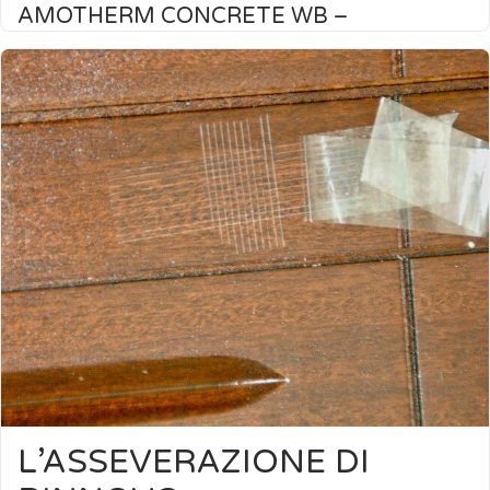
AMOTHERM CONCRETE WB –
BRANDSCHUTZ VON BETON NACH EN
13381-3: 2015
Amotherm Concrete WB, ein spezifisches Produkt für diese
Art von Untergrund, hat vor kurzem die Zulassung für den
Brandschutz von tragenden Bauteilen, wie Balken und
Säulen, die einem bidirektionalen Feuer ausgesetzt sind,
auch für die Widerstandsklasse R 120 erhalten. Das Produkt
positioniert sich damit als eines der leistungsfähigsten und
vollständig getesteten Produkte, die derzeit auf […]
Weiterlesen
L’ASSEVERAZIONE DI