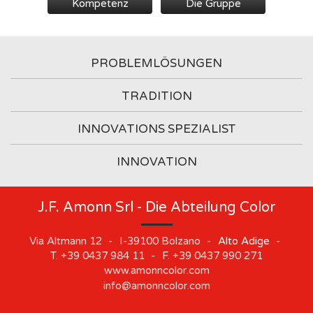
Kompetenz
Die Gruppe
PROBLEMLÖSUNGEN
TRADITION
INNOVATIONS SPEZIALIST
INNOVATION
J.F. Amonn Srl - Die Abteilung Color
Via Altmann 12
-
I-39100
Bolzano
-
Alto Adige
-
T.
+39 0437 984 11
-
F.
+39 0437 990 271
www.amonncolor.com
info@amonncolor.com