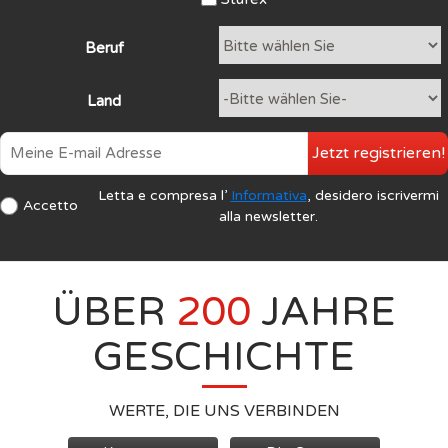
Beruf
Land
Jetzt registrieren!
Letta e compresa l’
Informativa
, desidero iscrivermi
Accetto
alla newsletter.
ÜBER
200
JAHRE
GESCHICHTE
WERTE, DIE UNS VERBINDEN