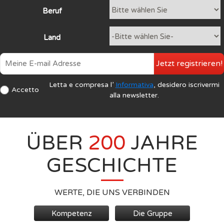
Beruf
Land
Jetzt registrieren!
Letta e compresa l’
Informativa
, desidero iscrivermi
Accetto
alla newsletter.
ÜBER
200
JAHRE
GESCHICHTE
WERTE, DIE UNS VERBINDEN
Kompetenz
Die Gruppe