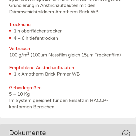
Grundierung in Anstrichaufbauten mit den
Dämmschichtbildnern Amotherm Brick WB.
Trocknung
1 h oberflächentrocken
4 – 6 h tiefentrocken
Verbrauch
2
100 g/m
(100μm Nassfilm gleich 15μm Trockenfilm)
Empfohlene Anstrichaufbauten
1 x Amotherm Brick Primer WB
Gebindegrößen
5 – 10 Kg
Im System geeignet für den Einsatz in HACCP-
konformen Bereichen.
Dokumente