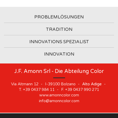
PROBLEMLÖSUNGEN
TRADITION
INNOVATIONS SPEZIALIST
INNOVATION
J.F. Amonn Srl - Die Abteilung Color
Via Altmann 12
-
I-39100
Bolzano
-
Alto Adige
-
T.
+39 0437 984 11
-
F.
+39 0437 990 271
www.amonncolor.com
info@amonncolor.com