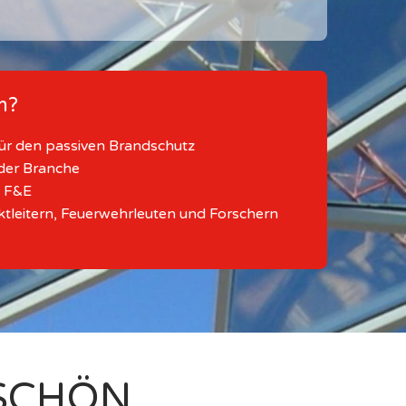
m?
 für den passiven Brandschutz
 der Branche
n F&E
ktleitern, Feuerwehrleuten und Forschern
SCHÖN.