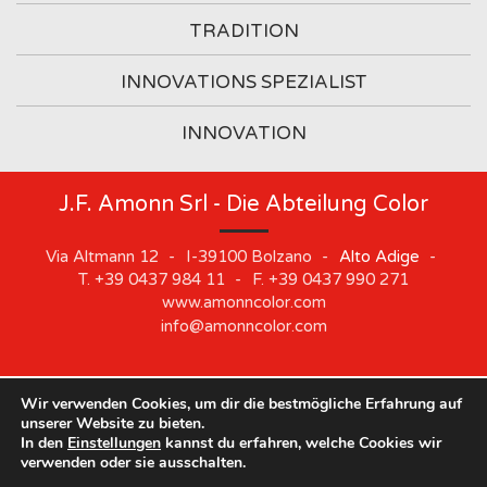
TRADITION
INNOVATIONS SPEZIALIST
INNOVATION
J.F. Amonn Srl - Die Abteilung Color
Via Altmann 12
-
I-39100
Bolzano
-
Alto Adige
-
T.
+39 0437 984 11
-
F.
+39 0437 990 271
www.amonncolor.com
info@amonncolor.com
Wir verwenden Cookies, um dir die bestmögliche Erfahrung auf
©
2019
J.F. AMONN Srl
.
Part. IVA 01373880218
.
Impressum
.
unserer Website zu bieten.
Cookie
.
Privacy
.
Sitemap
.
Whistleblowing
In den
Einstellungen
kannst du erfahren, welche Cookies wir
Unsere Standorte bleiben vom 10. August bis zum 21.
verwenden oder sie ausschalten.
August geschlossen.