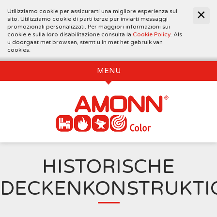
Utilizziamo cookie per assicurarti una migliore esperienza sul
sito. Utilizziamo cookie di parti terze per inviarti messaggi
promozionali personalizzati. Per maggiori informazioni sui
cookie e sulla loro disabilitazione consulta la
Cookie Policy
. Als
u doorgaat met browsen, stemt u in met het gebruik van
cookies.
MENU
HISTORISCHE
DECKENKONSTRUKTI