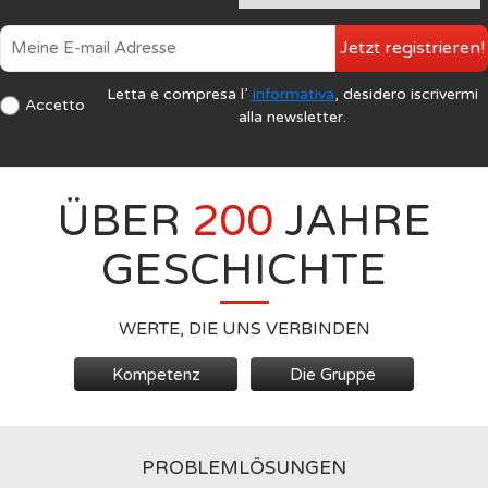
Jetzt registrieren!
Letta e compresa l’
Informativa
, desidero iscrivermi
Accetto
alla newsletter.
ÜBER
200
JAHRE
GESCHICHTE
WERTE, DIE UNS VERBINDEN
Kompetenz
Die Gruppe
PROBLEMLÖSUNGEN