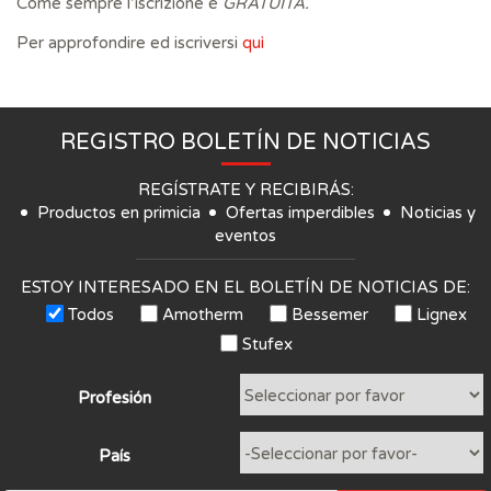
Come sempre l’iscrizione è
GRATUITA.
Per approfondire ed iscriversi
quì
REGISTRO BOLETÍN DE NOTICIAS
REGÍSTRATE Y RECIBIRÁS:
Productos en primicia
Ofertas imperdibles
Noticias y
eventos
ESTOY INTERESADO EN EL BOLETÍN DE NOTICIAS DE:
Todos
Amotherm
Bessemer
Lignex
Stufex
Profesión
País