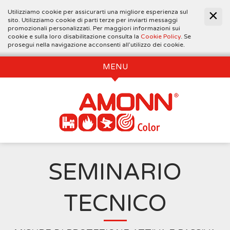
Utilizziamo cookie per assicurarti una migliore esperienza sul
sito. Utilizziamo cookie di parti terze per inviarti messaggi
promozionali personalizzati. Per maggiori informazioni sui
cookie e sulla loro disabilitazione consulta la
Cookie Policy
. Se
prosegui nella navigazione acconsenti all’utilizzo dei cookie.
MENU
SEMINARIO
TECNICO