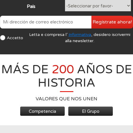
País
Regístrate ahora!
Letta e compresa l’
Informativa
, desidero iscrivermi
Accetto
alla newsletter.
MÁS DE
200
AÑOS DE
HISTORIA
VALORES QUE NOS UNEN
Competencia
El Grupo