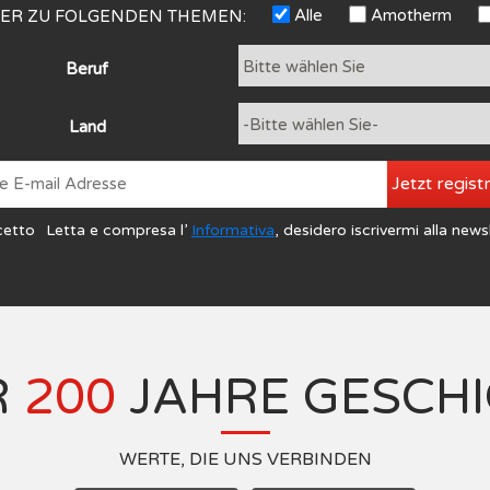
Alle
Amotherm
TER ZU FOLGENDEN THEMEN:
Beruf
Land
Jetzt regist
cetto
Letta e compresa l’
Informativa
, desidero iscrivermi alla news
R
200
JAHRE GESCH
WERTE, DIE UNS VERBINDEN