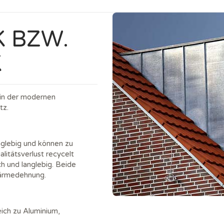
K BZW.
K
 in der modernen
tz.
nglebig und können zu
itätsverlust recycelt
h und langlebig. Beide
Wärmedehnung.
ich zu Aluminium,