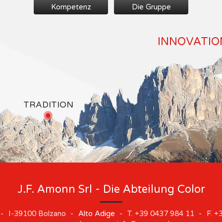
Kompetenz
Die Gruppe
INNOVATION
TRADITION
J.F. Amonn Srl - Die Abteilung Color
-
I-39100
Bolzano
-
Alto Adige
-
T.
+39 0437 984 11
-
F.
+3