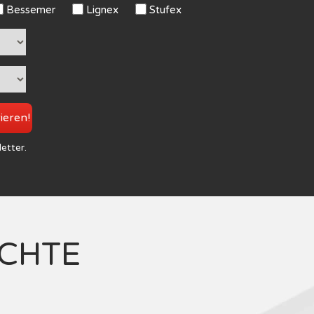
Bessemer
Lignex
Stufex
rieren!
letter.
ICHTE