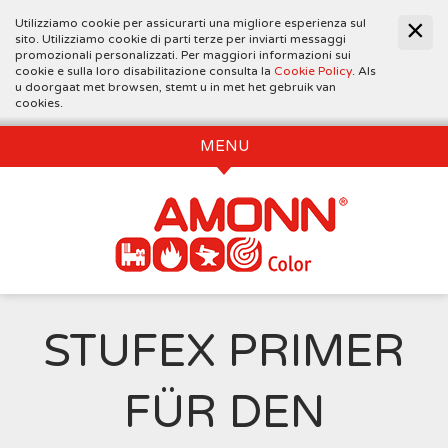
Utilizziamo cookie per assicurarti una migliore esperienza sul
sito. Utilizziamo cookie di parti terze per inviarti messaggi
promozionali personalizzati. Per maggiori informazioni sui
cookie e sulla loro disabilitazione consulta la
Cookie Policy
. Als
u doorgaat met browsen, stemt u in met het gebruik van
cookies.
MENU
STUFEX PRIMER
FÜR DEN