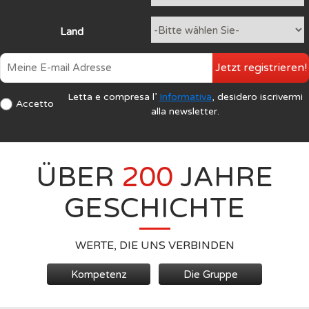
Land
Jetzt registrieren!
Letta e compresa l’
Informativa
, desidero iscrivermi
Accetto
alla newsletter.
ÜBER
200
JAHRE
GESCHICHTE
WERTE, DIE UNS VERBINDEN
Kompetenz
Die Gruppe