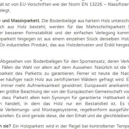
ität ist von EU-Vorschriften wie der Norm EN 13226 – Klassifizi
elegt.
 und Massivparkett.
Die Bodenbeläge aus hartem Holz untersche
lich aus Holz besteht, werden für das Mehrschichtparkett S
 besseren Formstabilität und der einfachen Verlegung komm
vparkett hingegen ist aus einem einzelnen Stück derselben H
Ein industrielles Produkt, das aus Holzderivaten und Erdöl herges
Abgesehen von Bodenbelägen für den Sporteinsatz, deren Verl
en Fällen die Wahl vor allem auf dem Aussehen. Natürlich ist d
barkeit des Parketts zu garantieren. Ferner ist heute die Na
er häufiger nach Holz aus zertifizierten Wäldern gefragt wird. 
ts immer mehr Aufmerksamkeit gewidmet. Europaweit anerkan
hasen größte Beachtung der von der Europäischen Gemeinschaft 
n, dass Parkett allein kein Synonym für garantierte Haltbarkeit i
handelt, in dem das Holz nur ein Bestandteil ist. Es is
die Verleimungs- und Montagesysteme, regelkonform ausgefüh
tellen. Es sind gerade diese, die den Erhalt und die gleichbleibe
n sie?
Ein Holzparkett wird in der Regel bei kontrollierter Temp