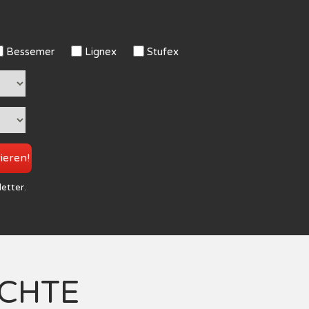
Bessemer
Lignex
Stufex
rieren!
letter.
ICHTE