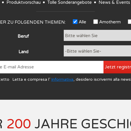
Produktvorschau
Tolle Sonderangebote
News & Events
Alle
Amotherm
TER ZU FOLGENDEN THEMEN:
Beruf
Land
Jetzt regist
cetto
Letta e compresa l’
Informativa
, desidero iscrivermi alla news
R
200
JAHRE GESCH