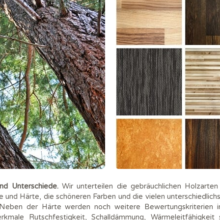
nd Unterschiede.
Wir unterteilen die gebräuchlichen Holzarte
 und Härte, die schöneren Farben und die vielen unterschiedli
 Neben der Härte werden noch weitere Bewertungskriterien in
 Merkmale Rutschfestigkeit, Schalldämmung, Wärmeleitfähigkei