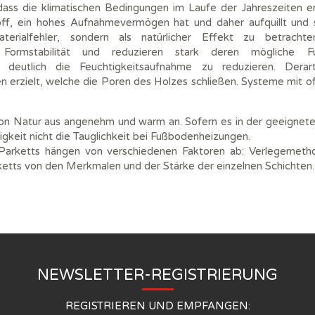
 dass die klimatischen Bedingungen im Laufe der Jahreszeiten er
toff, ein hohes Aufnahmevermögen hat und daher aufquillt und 
erialfehler, sondern als natürlicher Effekt zu betracht
Formstabilität und reduzieren stark deren mögliche Fu
, deutlich die Feuchtigkeitsaufnahme zu reduzieren. Dera
 erzielt, welche die Poren des Holzes schließen. Systeme mit o
von Natur aus angenehm und warm an. Sofern es in der geeigneten
igkeit nicht die Tauglichkeit bei Fußbodenheizungen.
Parketts hängen von verschiedenen Faktoren ab: Verlegemetho
ketts von den Merkmalen und der Stärke der einzelnen Schichten.
NEWSLETTER-REGISTRIERUNG
REGISTRIEREN UND EMPFANGEN: