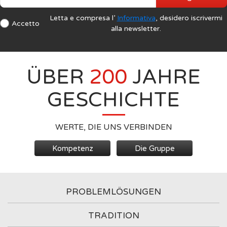
Letta e compresa l’
Informativa
, desidero iscrivermi
Accetto
alla newsletter.
ÜBER
200
JAHRE
GESCHICHTE
WERTE, DIE UNS VERBINDEN
Kompetenz
Die Gruppe
PROBLEMLÖSUNGEN
TRADITION