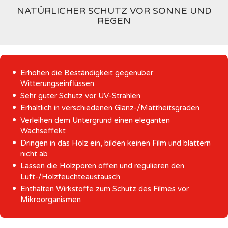
NATÜRLICHER SCHUTZ VOR SONNE UND
REGEN
Erhöhen die Beständigkeit gegenüber
Witterungseinflüssen
Sehr guter Schutz vor UV-Strahlen
Erhältlich in verschiedenen Glanz-/Mattheitsgraden
Verleihen dem Untergrund einen eleganten
Wachseffekt
Dringen in das Holz ein, bilden keinen Film und blättern
nicht ab
Lassen die Holzporen offen und regulieren den
Luft-/Holzfeuchteaustausch
Enthalten Wirkstoffe zum Schutz des Filmes vor
Mikroorganismen