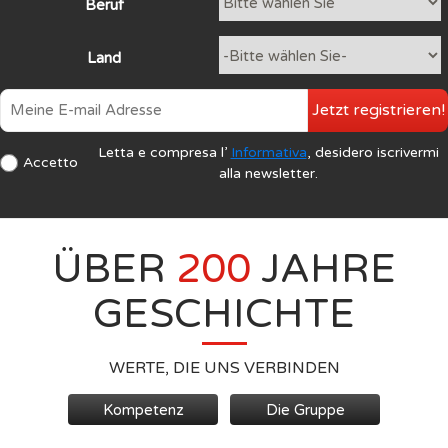
Beruf
Land
Jetzt registrieren!
Letta e compresa l’
Informativa
, desidero iscrivermi
Accetto
alla newsletter.
ÜBER
200
JAHRE
GESCHICHTE
WERTE, DIE UNS VERBINDEN
Kompetenz
Die Gruppe