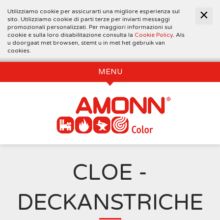
Utilizziamo cookie per assicurarti una migliore esperienza sul
sito. Utilizziamo cookie di parti terze per inviarti messaggi
promozionali personalizzati. Per maggiori informazioni sui
cookie e sulla loro disabilitazione consulta la
Cookie Policy
. Als
u doorgaat met browsen, stemt u in met het gebruik van
cookies.
MENU
CLOE -
DECKANSTRICHE