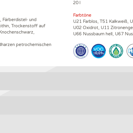
20 l
Farbtöne
, Färberdistel- und
U21 Farblos, T51 Kalkweiß, 
cithin, Trockenstoff auf
U02 Oxidrot, U11 Zitronenge
, Knochenschwarz,
U66 Nussbaum hell, U67 Nu
kydharzen petrochemischen