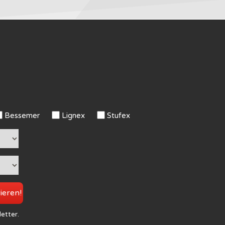
Bessemer
Lignex
Stufex
rieren!
letter.