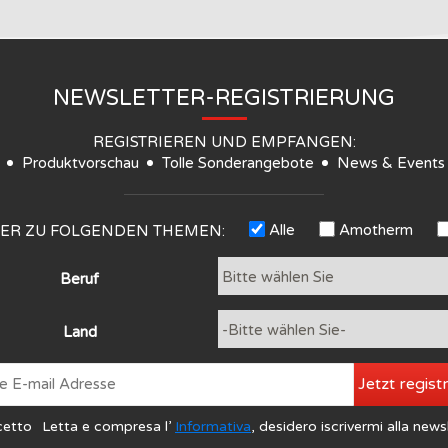
NEWSLETTER-REGISTRIERUNG
REGISTRIEREN UND EMPFANGEN:
Produktvorschau
Tolle Sonderangebote
News & Events
Alle
Amotherm
TER ZU FOLGENDEN THEMEN:
Beruf
Land
Jetzt regist
cetto
Letta e compresa l’
Informativa
, desidero iscrivermi alla news