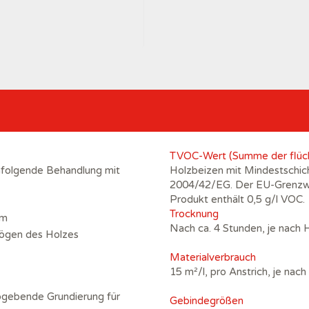
TVOC-Wert (Summe der flüch
chfolgende Behandlung mit
Holzbeizen mit Mindestschich
2004/42/EG. Der EU-Grenzwer
Produkt enthält 0,5 g/l VOC.
Trocknung
lm
Nach ca. 4 Stunden, je nach 
mögen des Holzes
Materialverbrauch
15 m²/l, pro Anstrich, je n
rbgebende Grundierung für
Gebindegrößen