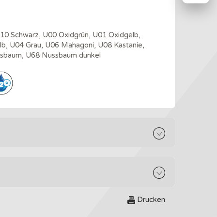
U10 Schwarz, U00 Oxidgrün, U01 Oxidgelb,
lb, U04 Grau, U06 Mahagoni, U08 Kastanie,
ssbaum, U68 Nussbaum dunkel
Drucken