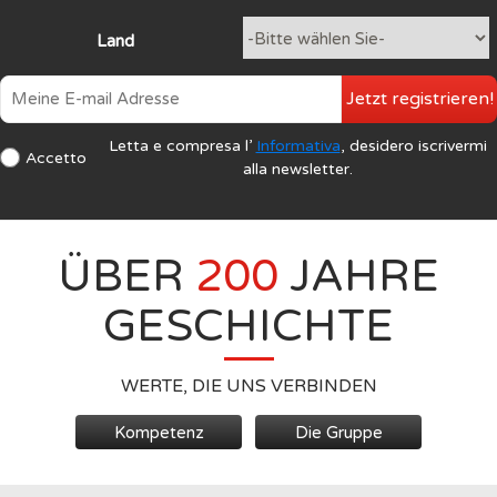
Land
Jetzt registrieren!
Letta e compresa l’
Informativa
, desidero iscrivermi
Accetto
alla newsletter.
ÜBER
200
JAHRE
GESCHICHTE
WERTE, DIE UNS VERBINDEN
Kompetenz
Die Gruppe