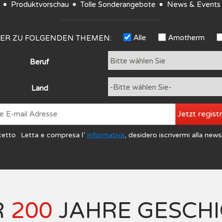
Produktvorschau
Tolle Sonderangebote
News & Events
Alle
Amotherm
TER ZU FOLGENDEN THEMEN:
Beruf
Land
Jetzt regist
cetto
Letta e compresa l’
Informativa
, desidero iscrivermi alla news
R
200
JAHRE GESCH