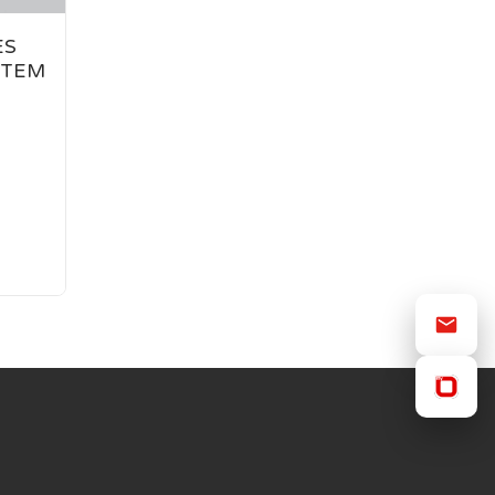
ES
STEM