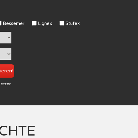
Bessemer
Lignex
Stufex
rieren!
letter.
ICHTE