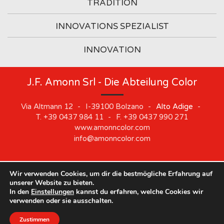
TRADITION
INNOVATIONS SPEZIALIST
INNOVATION
J.F. Amonn Srl - Die Abteilung Color
Via Altmann 12
-
I-39100
Bolzano
-
Alto Adige
-
T.
+39 0437 984 11
-
F.
+39 0437 990 271
www.amonncolor.com
info@amonncolor.com
Wir verwenden Cookies, um dir die bestmögliche Erfahrung auf
©
2019
J.F. AMONN Srl
.
Part. IVA 01373880218
.
Impressum
.
unserer Website zu bieten.
Cookie
.
Privacy
.
Sitemap
.
Whistleblowing
In den
Einstellungen
kannst du erfahren, welche Cookies wir
Unsere Standorte bleiben vom 10. August bis zum 21.
verwenden oder sie ausschalten.
August geschlossen.
Zustimmen