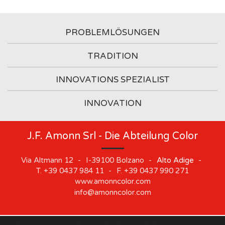
PROBLEMLÖSUNGEN
TRADITION
INNOVATIONS SPEZIALIST
INNOVATION
J.F. Amonn Srl - Die Abteilung Color
Via Altmann 12
-
I-39100
Bolzano
-
Alto Adige
-
T.
+39 0437 984 11
-
F.
+39 0437 990 271
www.amonncolor.com
info@amonncolor.com