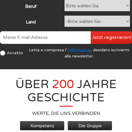
Beruf
Land
Jetzt registrieren!
Letta e compresa l’
Informativa
, desidero iscrivermi
Accetto
alla newsletter.
ÜBER
200
JAHRE
GESCHICHTE
WERTE, DIE UNS VERBINDEN
Kompetenz
Die Gruppe