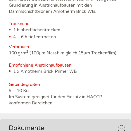
Grundierung in Anstrichaufbauten mit den
Dämmschichtbildnern Amotherm Brick WB.
Trocknung
1 h oberflächentrocken
4 – 6 h tiefentrocken
Verbrauch
2
100 g/m
(100μm Nassfilm gleich 15μm Trockenfilm)
Empfohlene Anstrichaufbauten
1 x Amotherm Brick Primer WB
Gebindegrößen
5 – 10 Kg
Im System geeignet für den Einsatz in HACCP-
konformen Bereichen.
Dokumente