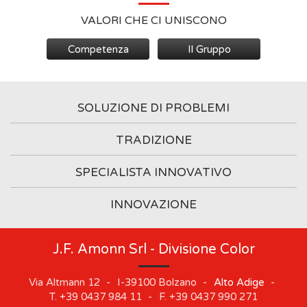
VALORI CHE CI UNISCONO
Competenza
Il Gruppo
SOLUZIONE DI PROBLEMI
TRADIZIONE
SPECIALISTA INNOVATIVO
INNOVAZIONE
J.F. Amonn Srl - Divisione Color
Via Altmann 12
-
I-39100
Bolzano
-
Alto Adige
-
T.
+39 0437 984 11
-
F.
+39 0437 990 271